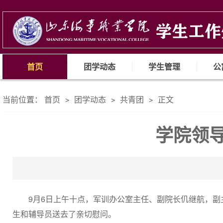
首页
团学动态
学生管理
公
当前位置：
首页
团学动态
共青团
正文
>
>
>
学院领
9月6日上午十点，军训办公室主任、副院长仉继航，
生和辅导员送去了亲切慰问。